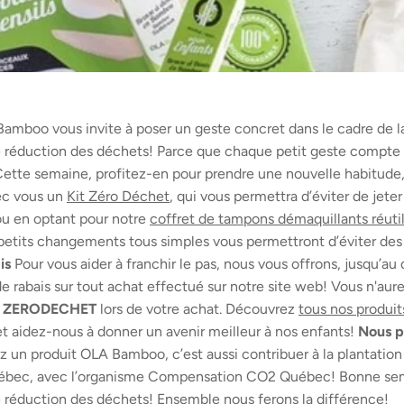
amboo vous invite à poser un geste concret dans le cadre de 
 réduction des déchets! Parce que chaque petit geste compte
Cette semaine, profitez-en pour prendre une nouvelle habitude,
ec vous un
Kit Zéro Déchet
, qui vous permettra d’éviter de jeter
 ou en optant pour notre
coffret de tampons démaquillants réutil
etits changements tous simples vous permettront d’éviter des
is
Pour vous aider à franchir le pas, nous vous offrons, jusqu’a
e rabais sur tout achat effectué sur notre site web! Vous n'aurez
ZERODECHET
lors de votre achat. Découvrez
tous nos produi
t aidez-nous à donner un avenir meilleur à nos enfants!
Nous p
 un produit OLA Bamboo, c’est aussi contribuer à la plantation 
uébec, avec l’organisme Compensation CO2 Québec! Bonne se
 réduction des déchets! Ensemble nous ferons la différence!