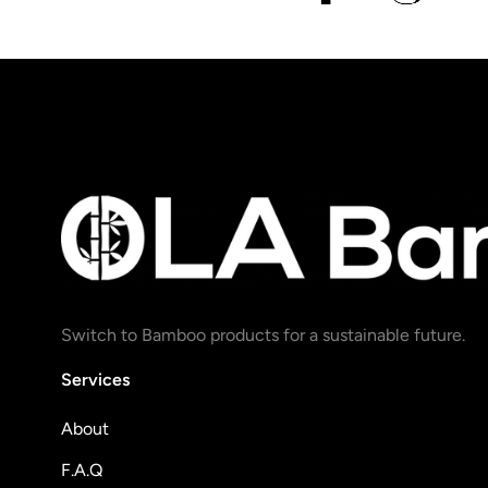
Switch to Bamboo products for a sustainable future.
Services
About
F.A.Q