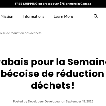
FREE SHIPPING on orders over $75 or more in Canada
 Mission
Informations
Learn More
oise de réduction des déchets!
Rabais pour la Semain
bécoise de réduction
déchets!
Posted
by Developeur Developeur
on September 15, 2025