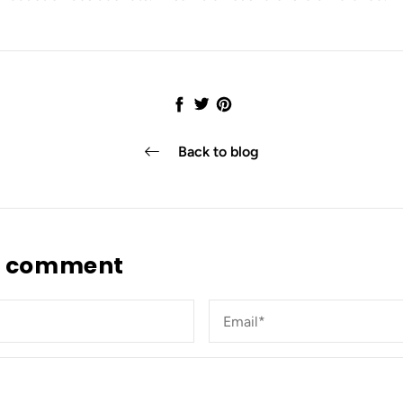
Share
Tweet
Pin
it
Back to blog
a comment
Email*
*