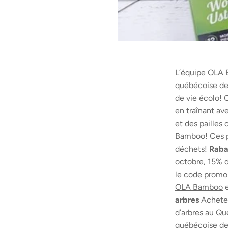
L’équipe OLA B
québécoise de
de vie écolo! 
en traînant av
et des pailles
Bamboo! Ces p
déchets!
Raba
octobre, 15% d
le code promo
OLA Bamboo
e
arbres
Achetez
d’arbres au Q
québécoise de