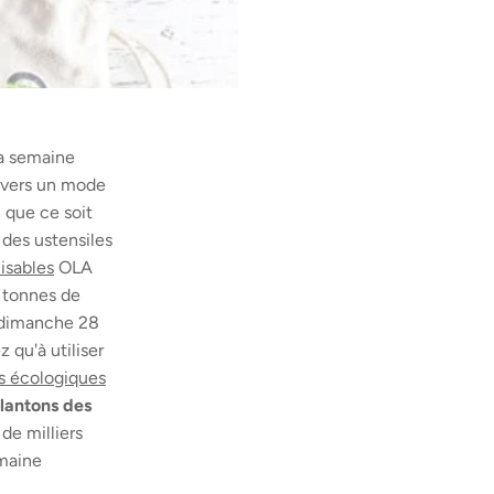
la semaine
 vers un mode
 que ce soit
 des ustensiles
isables
OLA
 tonnes de
u dimanche 28
 qu'à utiliser
ts écologiques
lantons des
de milliers
maine