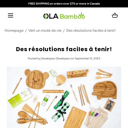
FREE SHIPPING on orders over $75 or more in Canada
SKIP TO CONTENT
Loading...
Homepage
Vert un mode de vie
Des résolutions faciles à tenir!
Des résolutions faciles à tenir!
Posted
by Developeur Developeur
on September 15, 2025