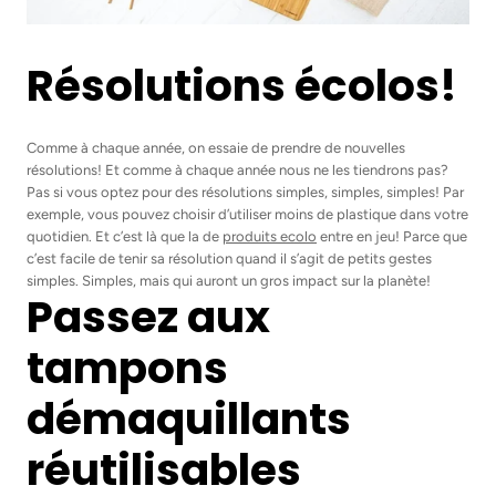
Résolutions écolos!
Comme à chaque année, on essaie de prendre de nouvelles
résolutions! Et comme à chaque année nous ne les tiendrons pas?
Pas si vous optez pour des résolutions simples, simples, simples! Par
exemple, vous pouvez choisir d’utiliser moins de plastique dans votre
quotidien. Et c’est là que la de
produits ecolo
entre en jeu! Parce que
c’est facile de tenir sa résolution quand il s’agit de petits gestes
simples. Simples, mais qui auront un gros impact sur la planète!
Passez aux
tampons
démaquillants
réutilisables