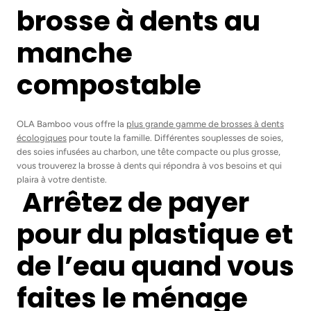
brosse à dents au
manche
compostable
OLA Bamboo vous offre la
plus grande gamme de brosses à dents
écologiques
pour toute la famille. Différentes souplesses de soies,
des soies infusées au charbon, une tête compacte ou plus grosse,
vous trouverez la brosse à dents qui répondra à vos besoins et qui
plaira à votre dentiste.
Arrêtez de payer
pour du plastique et
de l’eau quand vous
faites le ménage