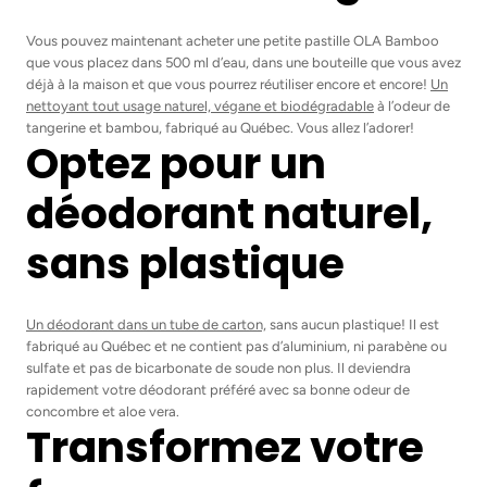
Vous pouvez maintenant acheter une petite pastille OLA Bamboo
que vous placez dans 500 ml d’eau, dans une bouteille que vous avez
déjà à la maison et que vous pourrez réutiliser encore et encore!
Un
nettoyant tout usage naturel, végane et biodégradable
à l’odeur de
tangerine et bambou, fabriqué au Québec. Vous allez l’adorer!
Optez pour un
déodorant naturel,
sans plastique
Un déodorant dans un tube de carton,
sans aucun plastique! Il est
fabriqué au Québec et ne contient pas d’aluminium, ni parabène ou
sulfate et pas de bicarbonate de soude non plus. Il deviendra
rapidement votre déodorant préféré avec sa bonne odeur de
concombre et aloe vera.
Transformez votre