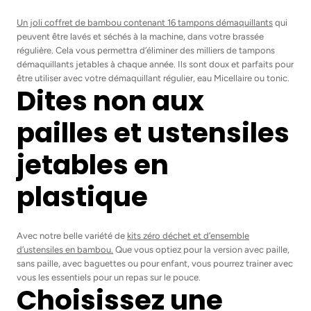
Un joli coffret de bambou contenant 16 tampons démaquillants
qui
peuvent être lavés et séchés à la machine, dans votre brassée
régulière. Cela vous permettra d’éliminer des milliers de tampons
démaquillants jetables à chaque année. Ils sont doux et parfaits pour
être utiliser avec votre démaquillant régulier, eau Micellaire ou tonic.
Dites non aux
pailles et ustensiles
jetables en
plastique
Avec notre belle variété de
kits zéro déchet et d’ensemble
d’ustensiles en bambou.
Que vous optiez pour la version avec paille,
sans paille, avec baguettes ou pour enfant, vous pourrez trainer avec
vous les essentiels pour un repas sur le pouce.
Choisissez une