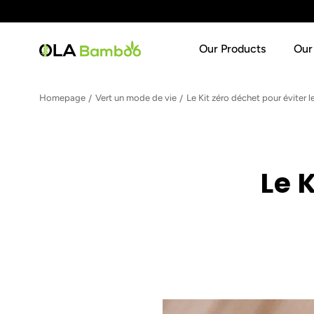
SKIP TO CONTENT
Our Products
Our
Loading...
Homepage
Vert un mode de vie
Le Kit zéro déchet pour éviter 
Le 