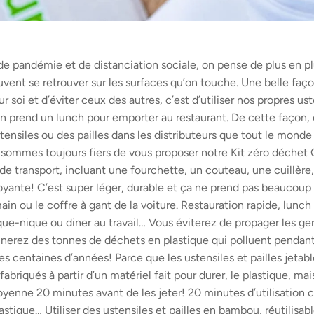
e pandémie et de distanciation sociale, on pense de plus en p
euvent se retrouver sur les surfaces qu’on touche. Une belle faç
 soi et d’éviter ceux des autres, c’est d’utiliser nos propres ust
’on prend un lunch pour emporter au restaurant. De cette façon,
tensiles ou des pailles dans les distributeurs que tout le monde 
 sommes toujours fiers de vous proposer notre Kit zéro déche
e transport, incluant une fourchette, un couteau, une cuillère, 
oyante! C’est super léger, durable et ça ne prend pas beaucoup 
main ou le coffre à gant de la voiture. Restauration rapide, lunc
pique-nique ou diner au travail… Vous éviterez de propager les g
inerez des tonnes de déchets en plastique qui polluent pendan
es centaines d’années! Parce que les ustensiles et pailles jetab
fabriqués à partir d’un matériel fait pour durer, le plastique, mai
oyenne 20 minutes avant de les jeter! 20 minutes d’utilisation 
astique… Utiliser des ustensiles et pailles en bambou, réutilisabl