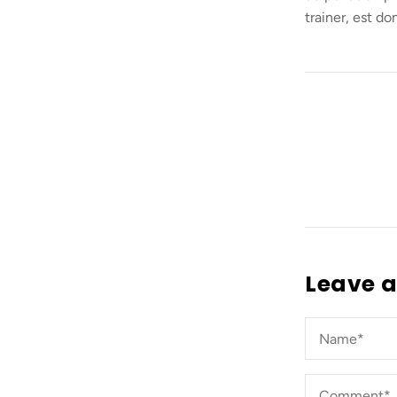
trainer, est do
Leave 
Name*
*
Comment*