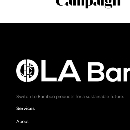
Switch to Bamboo products for a sustainable future.
Services
About