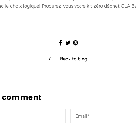
nc le choix logique!
Procurez-vous votre kit zéro déchet OLA B
Share
Tweet
Pin
it
Back to blog
a comment
Email*
*