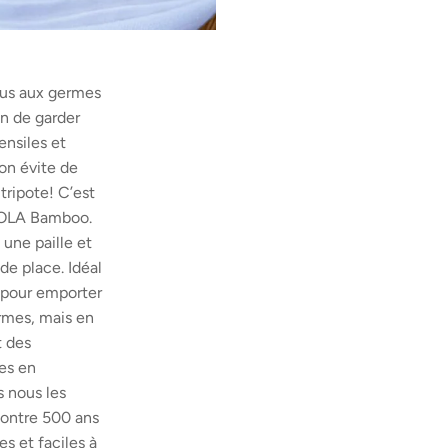
lus aux germes
on de garder
ensiles et
 on évite de
tripote! C’est
t OLA Bamboo.
une paille et
de place. Idéal
h pour emporter
ermes, mais en
t des
les en
s nous les
contre 500 ans
es et faciles à