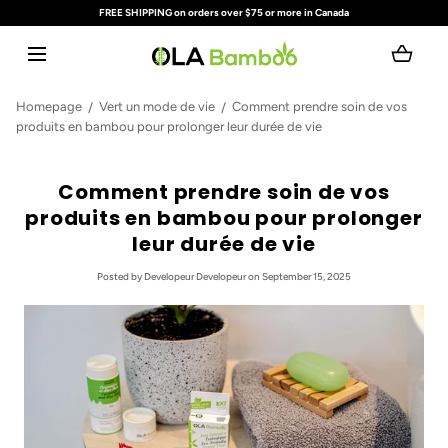
FREE SHIPPING on orders over $75 or more in Canada
SKIP TO CONTENT
Loading...
Homepage
Vert un mode de vie
Comment prendre soin de vos
produits en bambou pour prolonger leur durée de vie
Comment prendre soin de vos
produits en bambou pour prolonger
leur durée de vie
Posted
by Developeur Developeur
on September 15, 2025