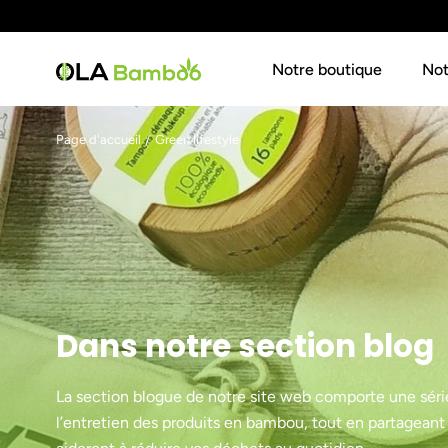
ALLER AU CONTENU
Notre boutique
Not
Chargement...
Page d'accueil
Green lifestyle
Dans notre section blog
La section blogue de notre site web comporte une série d’
l’entretien des produits en bambou, tout en partageant 