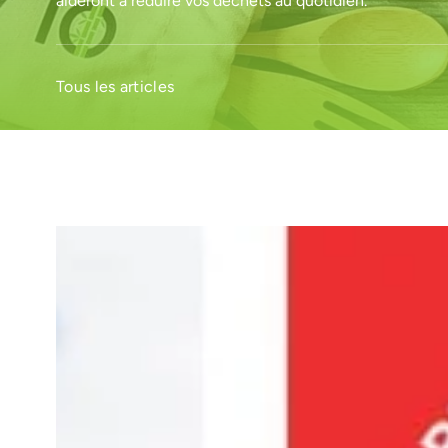
aideront à réduire vos déchets au quotidien.
Tous les articles