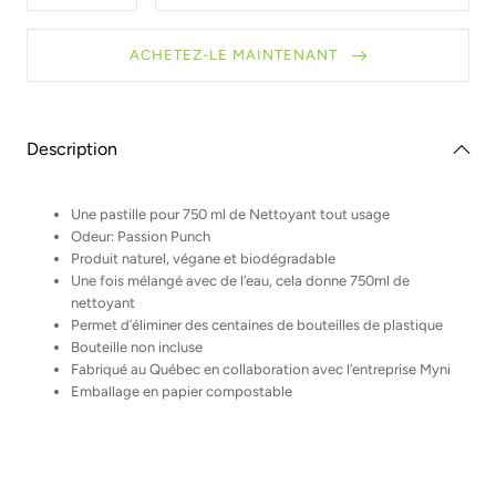
la
la
quantité
quantité
pour
pour
ACHETEZ-LE MAINTENANT
Nettoyant
Nettoyant
tout
tout
usage
usage
en
en
pastille
pastille
Description
Une pastille pour 750 ml de Nettoyant tout usage
Odeur: Passion Punch
Produit naturel, végane et biodégradable
Une fois mélangé avec de l’eau, cela donne 750ml de
nettoyant
Permet d’éliminer des centaines de bouteilles de plastique
Bouteille non incluse
Fabriqué au Québec en collaboration avec l’entreprise Myni
Emballage en papier compostable