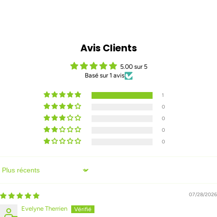
Avis Clients
5.00 sur 5
Basé sur 1 avis
1
0
0
0
0
Sort by
07/28/2026
Evelyne Therrien