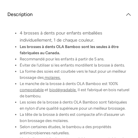
Paquet
Paquet
de
de
4
4
Description
brosses
brosses
à
à
dents
dents
enfant
enfant
4 brosses à dents pour enfants emballées
individuellement, 1 de chaque couleur.
Les brosses à dents OLA Bamboo sont les seules à être
fabriquées au Canada.
Recommandé pour les enfants à partir de 5 ans.
Éviter de l’utiliser si les enfants mordillent la brosse à dents.
La forme des soies est courbée vers le haut pour un meilleur
brossage des
molaires.
Le manche de la brosse à dents OLA Bamboo est 100%
compostable
et
biodégradable.
Il est fabriqué en bois naturel
de bambou.
Les soies de la brosse à dents OLA Bamboo sont fabriquées
en nylon d’une qualité supérieure pour un meilleur brossage.
La tête de la brosse à dents est compacte afin d’assurer un
bon brossage des molaires.
Selon certaines études, le bambou a des propriétés
antimicrobiennes naturelles.