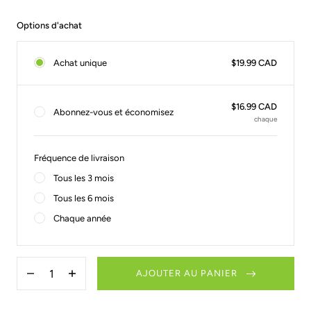
Options d'achat
Achat unique
$19.99 CAD
$16.99 CAD
Abonnez-vous et économisez
chaque
Fréquence de livraison
Tous les 3 mois
Tous les 6 mois
Chaque année
Quantité
AJOUTER AU PANIER
Diminuer
Augmenter
la
la
quantité
quantité
pour
pour