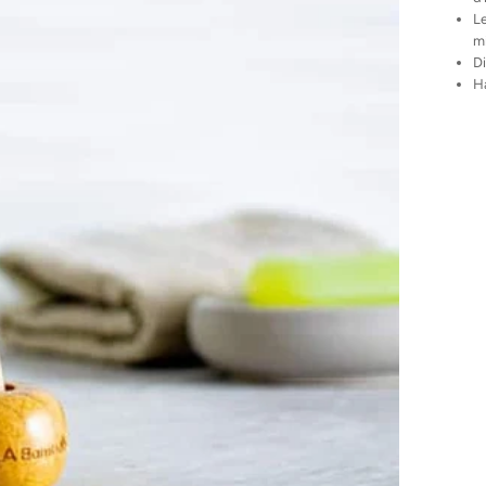
L
mi
Di
Ha