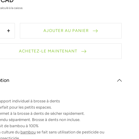
9 CAD
calculé à la caisse.
AJOUTER AU PANIER
nuer
Augmenter
la
tité
quantité
pour
ACHETEZ-LE MAINTENANT
ne
Beigne
à
se
brosse
à
tion
s
dents
pport individuel à brosse à dents
rfait pour les petits espaces.
rmet à la brosse à dents de sécher rapidement.
ndu séparément. Brosse à dents non incluse.
ait de bambou à 100%
 culture du
bambou
se fait sans utilisation de pesticide ou
insecticide.