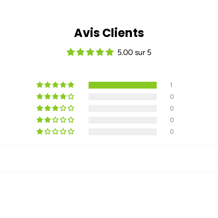
Avis Clients
5.00 sur 5
1
0
0
0
0