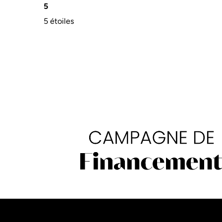
5
5 étoiles