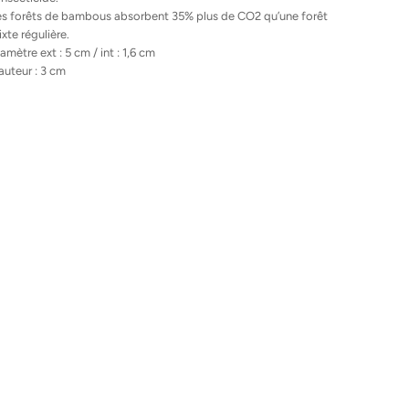
es forêts de bambous absorbent 35% plus de CO2 qu’une forêt
xte régulière.
amètre ext : 5 cm / int : 1,6 cm
uteur : 3 cm