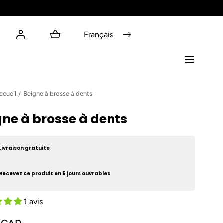
Français
ccueil
Beigne à brosse à dents
gne à brosse à dents
Livraison gratuite
Recevez ce produit en 5 jours ouvrables
1 avis