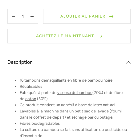
Quantité
AJOUTER AU PANIER
Diminuer
Augmenter
la
la
quantité
quantité
pour
pour
ACHETEZ-LE MAINTENANT
Recharge
Recharge
–
–
Tampons
Tampons
démaquillants
démaquillants
–
–
Noir
Noir
Description
16 tampons démaquillants en fibre de bambou noire
Réutilisables
Fabriqués à partir de
viscose de bambou
(70%) et de fibre
de
coton
(30%)
Ce produit contient un adhésif à base de latex naturel
Lavables à la machine dans un petit sac de lavage (fourni
dans le coffret de départ) et séchage par culbutage.
Fibres biodégradables
La culture du bambou se fait sans utilisation de pesticide ou
d’insecticide