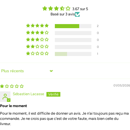
3.67 sur 5
Basé sur 3 avis
2
0
0
0
1
Sort by
01/05/2026
Sébastien Lacasse
Pour le moment
Pour le moment, il est difficile de donner un avis. Je n’ai toujours pas reçu ma
commande. Je ne crois pas que c’est de votre faute, mais bien celle du
livreur.