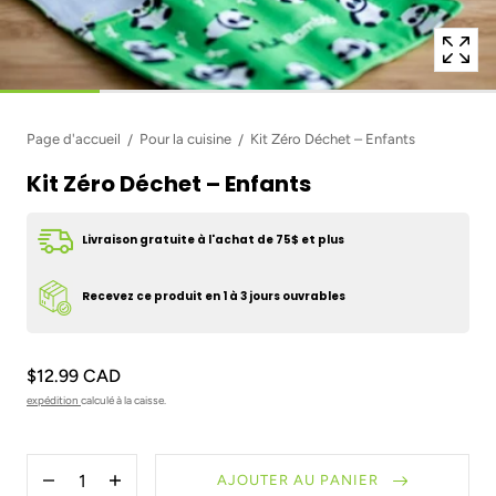
Page d'accueil
Pour la cuisine
Kit Zéro Déchet – Enfants
Kit Zéro Déchet – Enfants
Livraison gratuite à l'achat de 75$ et plus
Recevez ce produit en 1 à 3 jours ouvrables
$12.99 CAD
expédition
calculé à la caisse.
Quantité
AJOUTER AU PANIER
Diminuer
Augmenter