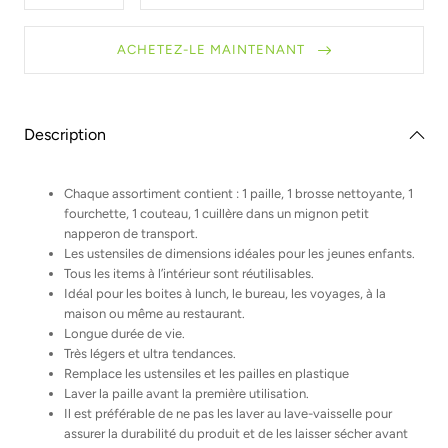
la
la
quantité
quantité
pour
pour
ACHETEZ-LE MAINTENANT
Kit
Kit
Zéro
Zéro
Déchet
Déchet
–
–
Enfants
Enfants
Description
Chaque assortiment contient : 1 paille, 1 brosse nettoyante, 1
fourchette, 1 couteau, 1 cuillère dans un mignon petit
napperon de transport.
Les ustensiles de dimensions idéales pour les jeunes enfants.
Tous les items à l’intérieur sont réutilisables.
Idéal pour les boites à lunch, le bureau, les voyages, à la
maison ou même au restaurant.
Longue durée de vie.
Très légers et ultra tendances.
Remplace les ustensiles et les pailles en plastique
Laver la paille avant la première utilisation.
Il est préférable de ne pas les laver au lave-vaisselle pour
assurer la durabilité du produit et de les laisser sécher avant