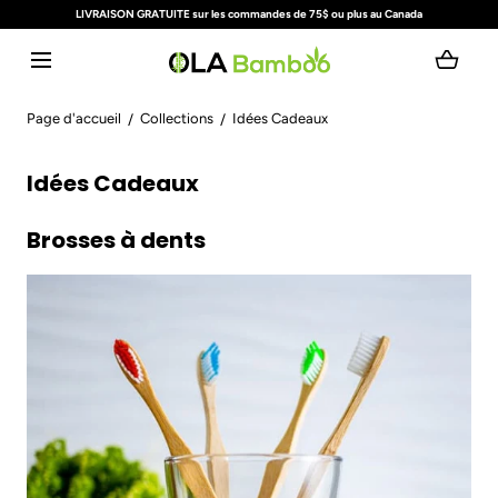
LIVRAISON GRATUITE sur les commandes de 75$ ou plus au Canada
ALLER AU CONTENU
Chargement...
Page d'accueil
Collections
Idées Cadeaux
C
Idées Cadeaux
o
l
Brosses à dents
l
e
c
t
i
o
n
: