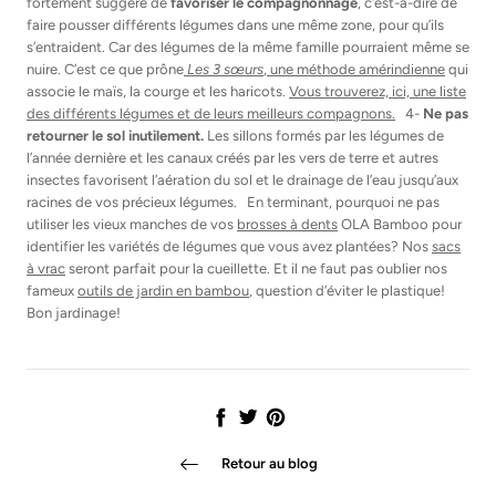
fortement suggéré de
favoriser le compagnonnage
, c’est-à-dire de
faire pousser différents légumes dans une même zone, pour qu’ils
s’entraident. Car des légumes de la même famille pourraient même se
nuire. C’est ce que prône
Les 3 sœurs
, une méthode amérindienne
qui
associe le maïs, la courge et les haricots.
Vous trouverez, ici, une liste
des différents légumes et de leurs meilleurs compagnons.
4-
Ne pas
retourner le sol inutilement.
Les sillons formés par les légumes de
l’année dernière et les canaux créés par les vers de terre et autres
insectes favorisent l’aération du sol et le drainage de l’eau jusqu’aux
racines de vos précieux légumes. En terminant, pourquoi ne pas
utiliser les vieux manches de vos
brosses à dents
OLA Bamboo pour
identifier les variétés de légumes que vous avez plantées? Nos
sacs
à vrac
seront parfait pour la cueillette. Et il ne faut pas oublier nos
fameux
outils de jardin en bambou
, question d’éviter le plastique!
Bon jardinage!
Partager
Tweet
Épingler
Retour au blog