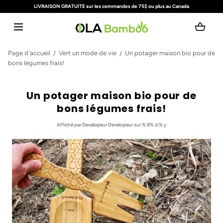
LIVRAISON GRATUITE sur les commandes de 75$ ou plus au Canada
ALLER AU CONTENU
Chargement...
Page d'accueil
Vert un mode de vie
Un potager maison bio pour de
bons légumes frais!
Un potager maison bio pour de
bons légumes frais!
Affiché
par Developeur Developeur
sur % B% d,% y