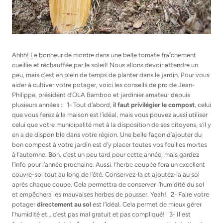
Ahhh! Le bonheur de mordre dans une belle tomate fraîchement
cueillie et réchauffée par le soleil! Nous allons devoir attendre un
peu, mais c’est en plein de temps de planter dans le jardin. Pour vous
aider à cultiver votre potager, voici les conseils de pro de Jean-
Philippe, président d’OLA Bamboo et jardinier amateur depuis
plusieurs années : 1- Tout d’abord,
il faut privilégier le compost
, celui
que vous ferez à la maison est l’idéal, mais vous pouvez aussi utiliser
celui que votre municipalité met à la disposition de ses citoyens, s’il y
en a de disponible dans votre région. Une belle façon d’ajouter du
bon compost à votre jardin est d’y placer toutes vos feuilles mortes
à l’automne. Bon, c’est un peu tard pour cette année, mais gardez
l’info pour l’année prochaine. Aussi, l’herbe coupée fera un excellent
couvre-sol tout au long de l’été. Conservez-la et ajoutez-la au sol
après chaque coupe. Cela permettra de conserver l’humidité du sol
et empêchera les mauvaises herbes de pousser. Yeah! 2- Faire votre
potager
directement au sol
est l’idéal. Cela permet de mieux gérer
l’humidité et… c’est pas mal gratuit et pas compliqué! 3- Il est