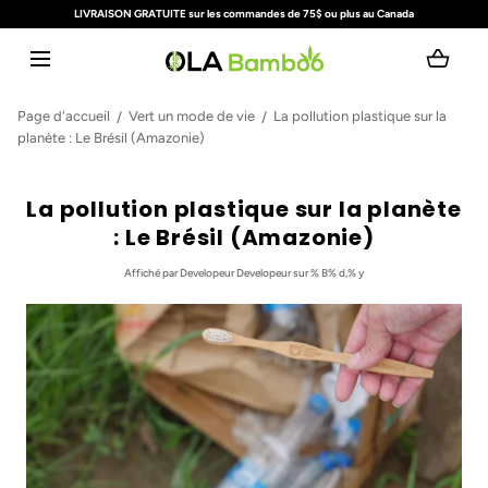
LIVRAISON GRATUITE sur les commandes de 75$ ou plus au Canada
ALLER AU CONTENU
Chargement...
Page d'accueil
Vert un mode de vie
La pollution plastique sur la
planète : Le Brésil (Amazonie)
La pollution plastique sur la planète
: Le Brésil (Amazonie)
Affiché
par Developeur Developeur
sur % B% d,% y