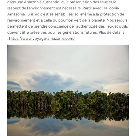
dans une Amazonie authentique, la préservation des lieux et le
respect de l’environnement est nécessaire. Partir avec
Heliconia
Amazonia Turismo
c’est se sensibiliser soi-même à la protection de
l’environnement et à celle du poumon vert de la planète. Nos
séjours
permettent de prendre conscience de l’authenticité des lieux et qu’ils
doivent être préservés pour les générations futures. Plus de détails
:
https://www.voyage-amazonie.com/