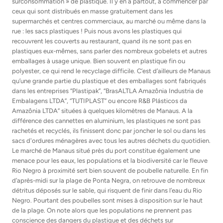
surconsommation » de plastique. Il y en a partout, à commencer par
ceux qui sont distribués en masse gratuitement dans les
supermarchés et centres commerciaux, au marché ou même dans la
rue : les sacs plastiques ! Puis nous avons les plastiques qui
recouvrent les couverts au restaurant, quand ils ne sont pas en
plastiques eux-mêmes, sans parler des nombreux gobelets et autres
emballages à usage unique. Bien souvent en plastique fin ou
polyester, ce qui rend le recyclage difficile. C’est d’ailleurs de Manaus
qu’une grande partie du plastique et des emballages sont fabriqués
dans les entreprises “Plastipak”, “BrasALTLA Amazônia Industria de
Embalagens LTDA”, “TUTIPLAST” ou encore R&B Plásticos da
Amazônia LTDA” situées à quelques kilomètres de Manaus. A la
différence des cannettes en aluminium, les plastiques ne sont pas
rachetés et recyclés, ils finissent donc par joncher le sol ou dans les
sacs d'ordures ménagères avec tous les autres déchets du quotidien.
Le marché de Manaus situé près du port constitue également une
menace pour les eaux, les populations et la biodiversité car le fleuve
Rio Negro à proximité sert bien souvent de poubelle naturelle. En fin
d’après-midi sur la plage de Ponta Negra, on retrouve de nombreux
détritus déposés sur le sable, qui risquent de finir dans l’eau du Rio
Negro. Pourtant des poubelles sont mises à disposition sur le haut
de la plage. On note alors que les populations ne prennent pas
conscience des dangers du plastique et des déchets sur